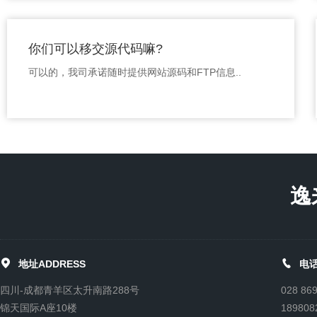
你们可以移交源代码嘛?
可以的，我司承诺随时提供网站源码和FTP信息..
逸


地址ADDRESS
电话
四川-成都青羊区太升南路288号
028 86
锦天国际A座10楼
189808